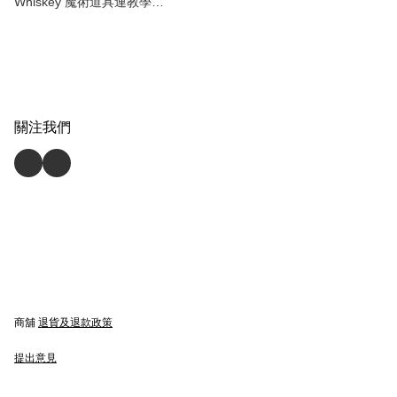
Whiskey 魔術道具連教學
Hanson 簡子魔術 magic magic
tricks 魔術
關注我們
商舖
退貨及退款政策
提出意見