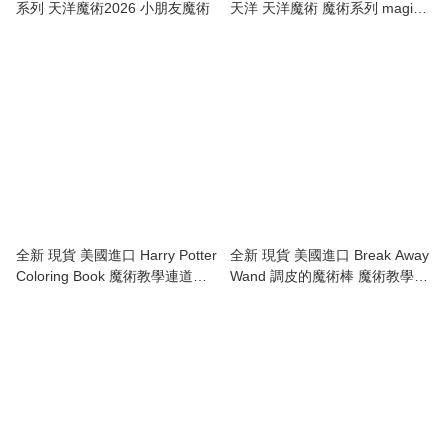
系列 天洋魔術2026 小朋友魔術
天洋 天洋魔術 魔術系列 magic
tricks 小朋友魔術 魔術道具連教
學
全新 現貨 美國進口 Harry Potter
全新 現貨 美國進口 Break Away
Coloring Book 魔術教學連道具
Wand 調皮的魔術棒 魔術教學連
小朋友魔術 哈利波特
道具 magic tricks 魔術 小朋友魔
術