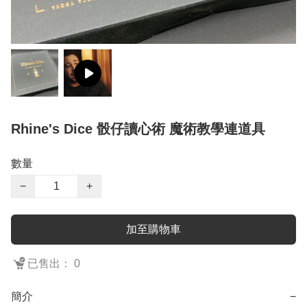
Rhine's Dice 骰仔讀心術 魔術教學連道具
數量
−
+
加至購物車
已售出： 0
簡介
−