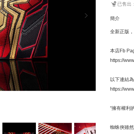
已售出：
簡介
全新正版，
本店Fb Page
https://w
以下連結為
https://ww
“擁有權利
蜘蛛俠雖然