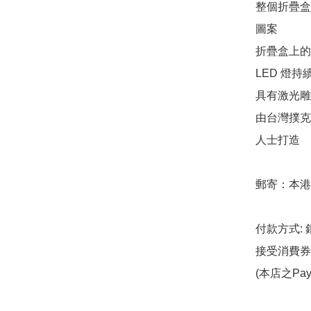
整個折疊盒
圖案

折疊盒上的
LED 燈持
具有激光雕
由台灣撲克
人士打造

郵寄：本港
付款方式: 
接受消費券 銀
(本店之Pa