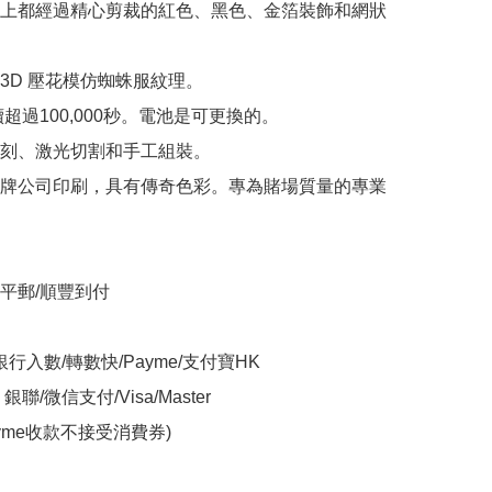
上都經過精心剪裁的紅色、黑色、金箔裝飾和網狀
3D 壓花模仿蜘蛛服紋理。

續超過100,000秒。電池是可更換的。 

刻、激光切割和手工組裝。 

牌公司印刷，具有傳奇色彩。專為賭場質量的專業
平郵/順豐到付

銀行入數/轉數快/Payme/支付寶HK

聯/微信支付/Visa/Master

yme收款不接受消費券)
