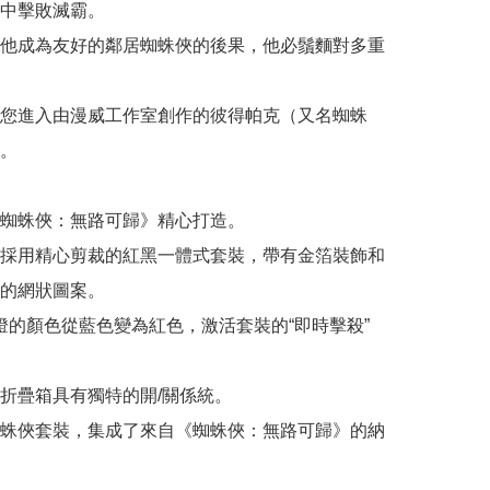
中擊敗滅霸。

他成為友好的鄰居蜘蛛俠的後果，他必鬚麵對多重
您進入由漫威工作室創作的彼得帕克（又名蜘蛛
 

蜘蛛俠：無路可歸》精心打造。

採用精心剪裁的紅黑一體式套裝，帶有金箔裝飾和
的網狀圖案。

D 燈的顏色從藍色變為紅色，激活套裝的“即時擊殺”
折疊箱具有獨特的開/關係統。

蛛俠套裝，集成了來自《蜘蛛俠：無路可歸》的納