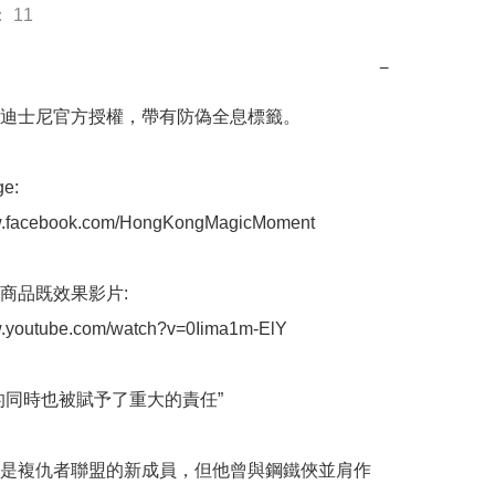
 11
−
迪士尼官方授權，帶有防偽全息標籤。

:

ww.facebook.com/HongKongMagicMoment

商品既效果影片:

w.youtube.com/watch?v=0Iima1m-ElY

的同時也被賦予了重大的責任”

是複仇者聯盟的新成員，但他曾與鋼鐵俠並肩作