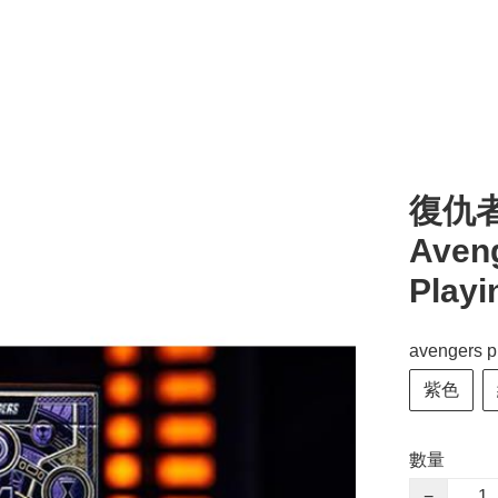
復仇
Aveng
Playi
avengers p
紫色
數量
−