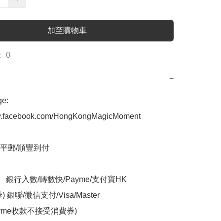
加至購物車
 0
−
:

ww.facebook.com/HongKongMagicMoment

平郵/順豐到付

    銀行入數/轉數快/Payme/支付寶HK

 銀聯/微信支付/Visa/Master

yme收款不接受消費券)
