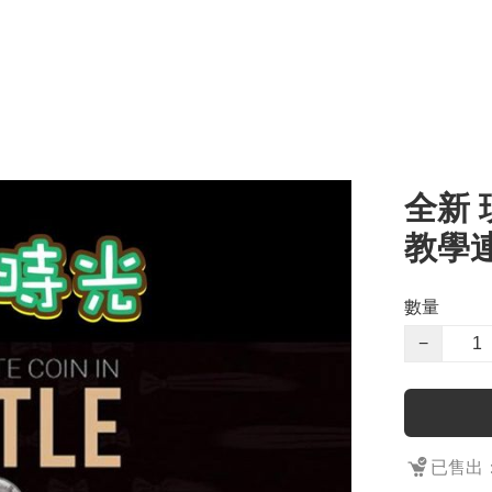
全新 
教學連道
數量
−
已售出：