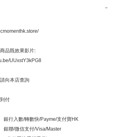
−
icmomenthk.store/

商品既效果影片:

utu.be/UUxstY3kPG8

請向本店查詢

到付

    銀行入數/轉數快/Payme/支付寶HK

銀聯/微信支付/Visa/Master
