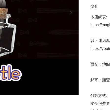
簡介
本店網頁:

https://mag
以下連結為
https://yo
面交：地點
郵寄：順豐
付款方式:  
接受消費券   