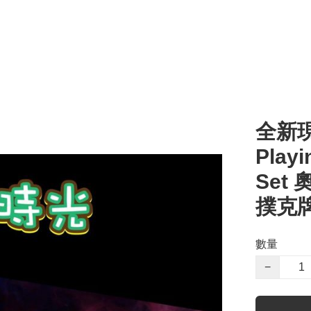
全新現貨
Playi
Set
撲克牌
數量
−