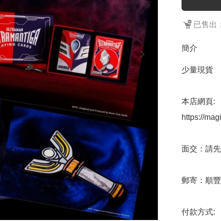
已售出：
簡介
少量現貨

本店網頁:

https://mag
面交：請先
郵寄：順豐
付款方式:  