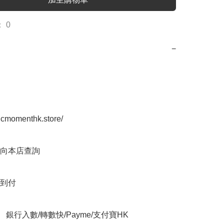
 0
−
icmomenthk.store/

向本店查詢

到付

    銀行入數/轉數快/Payme/支付寶HK
